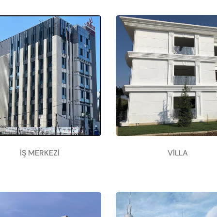
İŞ MERKEZİ
VİLLA