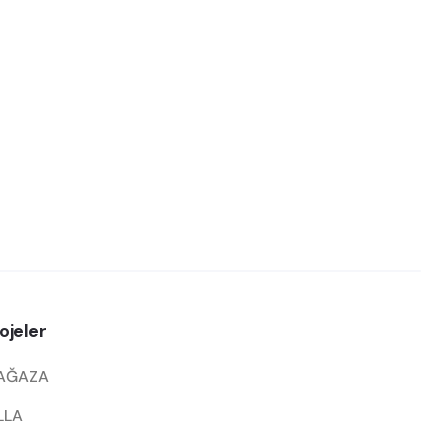
ojeler
AĞAZA
LLA